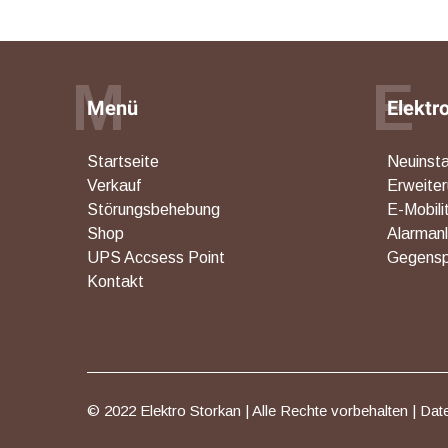
M
E
Menü
Elektr
Startseite
Neuinsta
Verkauf
Erweite
Störungsbehebung
E-Mobili
Shop
Alarman
UPS Accsess Point
Gegensp
Kontakt
© 2022 Elektro Storkan | Alle Rechte vorbehalten |
Dat