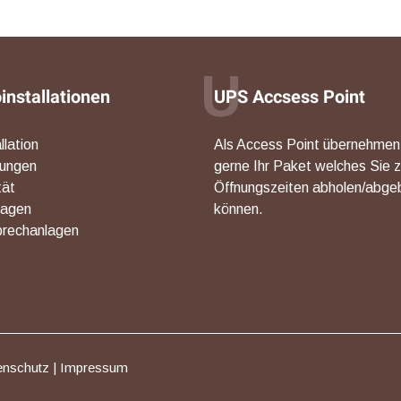
U
oinstallationen
UPS Accsess Point
llation
Als Access Point übernehmen
rungen
gerne Ihr Paket welches Sie 
tät
Öffnungszeiten abholen/abge
lagen
können.
rechanlagen
enschutz
|
Impressum