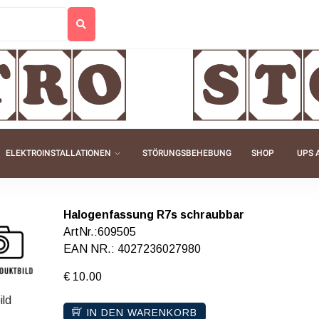
ELEKTROINSTALLATIONEN
STÖRUNGSBEHEBUNG
SHOP
UPS 
Halogenfassung R7s schraubbar
ArtNr.:609505
EAN NR.: 4027236027980
€ 10.00
ild
IN DEN WARENKORB