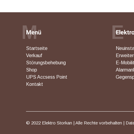
M
E
Menü
Elektr
Startseite
Neuinsta
Verkauf
Erweite
Störungsbehebung
E-Mobili
Shop
Alarman
UPS Accsess Point
Gegensp
Kontakt
© 2022 Elektro Storkan | Alle Rechte vorbehalten |
Dat